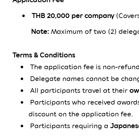
Application Fee
•
THB 20,000 per company
(Cover
Note:
Maximum of two (2) deleg
Terms & Conditions
•
The application fee is non-refunda
•
Delegate names cannot be chan
•
All participants travel at their
ow
•
Participants who received award
discount on the application fee.
•
Participants requiring a
Japanese