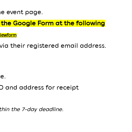
he event page
.
g the Google
Form at the following
iewform
via their registered email address.
e.
D and address for receipt
ithin the 7-day deadline.