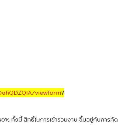
tDahQDZQIA/viewform
?
ั้งนี้ สิทธิ์ในการเข้าร่วมงาน ขึ้นอยู่กับการคัด