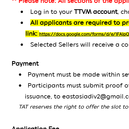
** Please note: All sections of the app
• Log in to your
TTVM account
, c
•
All applicants are required to 
link:
https://docs.google.com/forms/d/e/1FA
• Selected Sellers will receive a co
Payment
•
Payment must be made within seve
•
Participants must submit proof o
issuance, to eastasiadiv2@gmail.
TAT reserves the right to offer the slot t