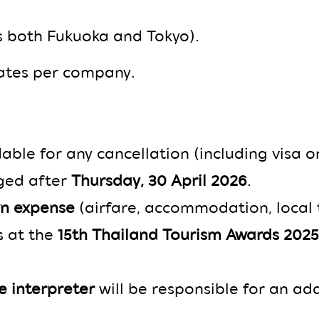
s both Fukuoka and Tokyo).
ates per company.
ble for any cancellation (including visa or
ged after
Thursday, 30 April 2026
.
n expense
(airfare, accommodation, local t
s at the
15th Thailand Tourism Awards 2025
 interpreter
will be responsible for an add