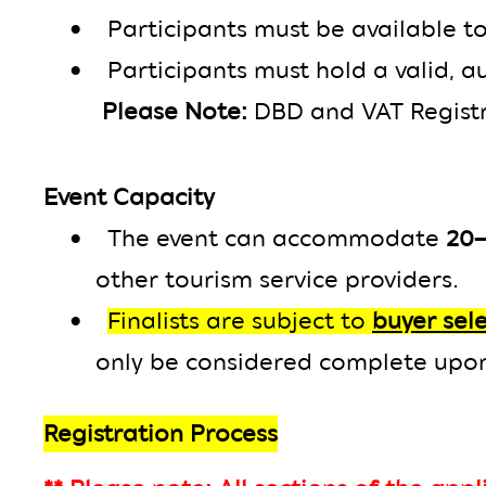
•
Participants must be available t
•
Participants must hold a valid, au
Please Note:
DBD and VAT Registra
Event Capacity
•
The event can accommodate
20
other tourism service providers.
•
Finalists are subject to
buyer sel
only be considered complete upon 
Registration Process