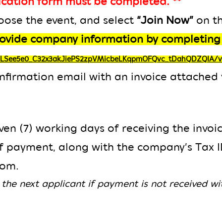
lication form must be completed. **
hoose the event, and
select
“Join Now”
on t
provide company information by completin
IpQLSee5e0_C32x3akJiePS2zpVMicbeLKqpmOFQvc_tDahQDZQIA/v
nfirmati
o
n email with an invoice attached 
n (7) working days of receiving the invoic
f payment, along with the company’s Tax I
com.
o the next applicant if payment is not received w