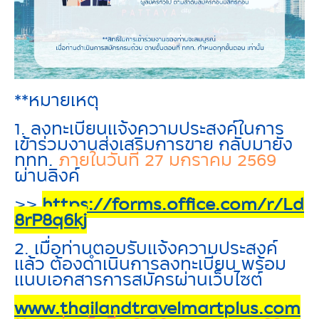
**หมายเหตุ
1. ลงทะเบียนแจ้งความประสงค์ในการ
เข้าร่วมงานส่งเสริมการขาย กลับมายัง
ททท.
ภายในวันที่
27 มกราคม 2569
ผ่านลิงค์
>>
https://forms.office.com/r/Ld
8rP8q6kj
2. เมื่อท่านตอบรับแจ้งความประสงค์
แล้ว ต้องดำเนินการลงทะเบียน พร้อม
แนบเอกสารการสมัคร
ผ่านเว็บไซต์
www.thailandtravelmartplus.com