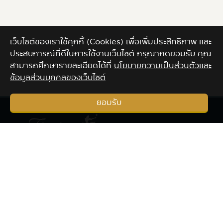
@tourismawards
การท่องเที่ยวแห่งประเทศไทย (สำนักงานใหญ่)
1600 ถ.เพชรบุรีตัดใหม่ แขวงมักกะสัน เขตราชเทวี
กรุงเทพฯ
10400 ประเทศไทย
อีเมล : tourismawards15@gmail.com Line OA: